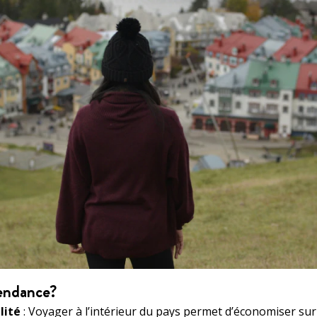
endance?
lité
: Voyager à l’intérieur du pays permet d’économiser sur l