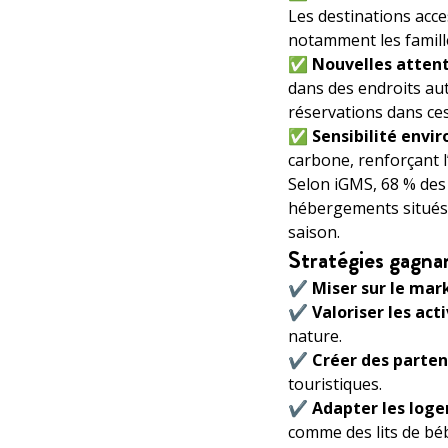
Les destinations acce
notamment les famill
✅
Nouvelles atten
dans des endroits au
réservations dans ces
✅
Sensibilité env
carbone, renforçant l’
Selon iGMS, 68 % des
hébergements situés 
saison.
Stratégies gagna
✔️
Miser sur le mar
✔️
Valoriser les acti
nature.
✔️
Créer des parten
touristiques.
✔️
Adapter les loge
comme des lits de béb