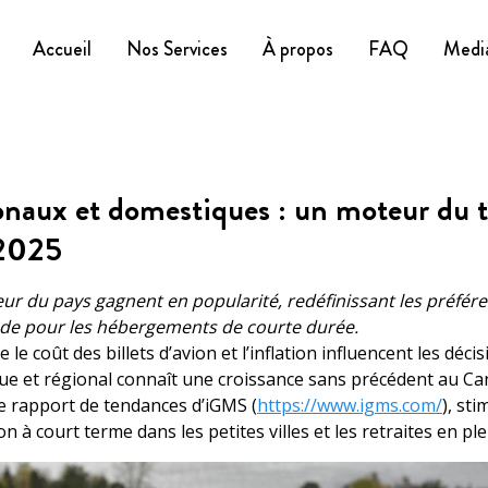
Accueil
Nos Services
À propos
FAQ
Medi
onaux et domestiques : un moteur du 
 2025
ieur du pays gagnent en popularité, redéfinissant les préfér
nde pour les hébergements de courte durée.
 le coût des billets d’avion et l’inflation influencent les déc
ue et régional connaît une croissance sans précédent au Ca
e rapport de tendances d’iGMS (
https://www.igms.com/
), st
on à court terme dans les petites villes et les retraites en pl