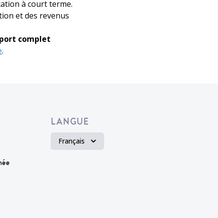
ation à court terme.
tion et des revenus
pport complet
e
.
LANGUE
Français
née